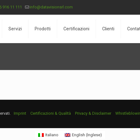
6 916 11 111
info@datavisionsrl.com
Servizi
Prodotti
Certificazioni
Clienti
Contat
iservati.
Imprint
Certificazioni & Qualità
Privacy & Disclaimer
Whistleblowi
Italiano
English
(
Inglese
)