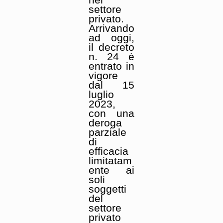
settore
privato.
Arrivando
ad oggi,
il decreto
n. 24 è
entrato in
vigore
dal 15
luglio
2023,
con una
deroga
parziale
di
efficacia
limitatam
ente ai
soli
soggetti
del
settore
privato