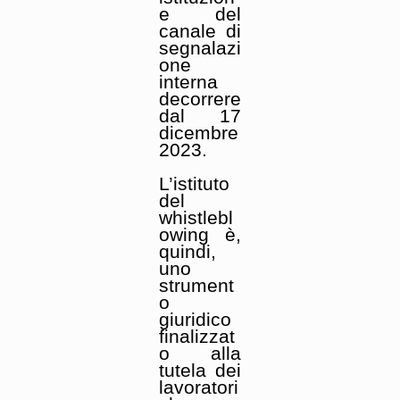
e del
canale di
segnalazi
one
interna
decorrere
dal 17
dicembre
2023.
L’istituto
del
whistlebl
owing è,
quindi,
uno
strument
o
giuridico
finalizzat
o alla
tutela dei
lavoratori