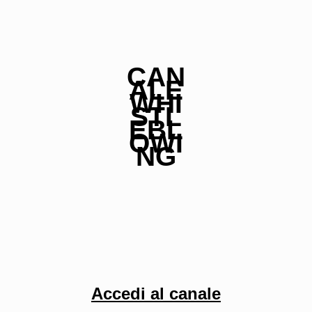
CAN
ALE
WHI
STL
EBL
OWI
NG
Accedi al canale