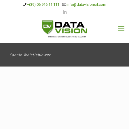
+(39) 06 916 11 111
info@datavisionsrl.com
Canale Whistleblower