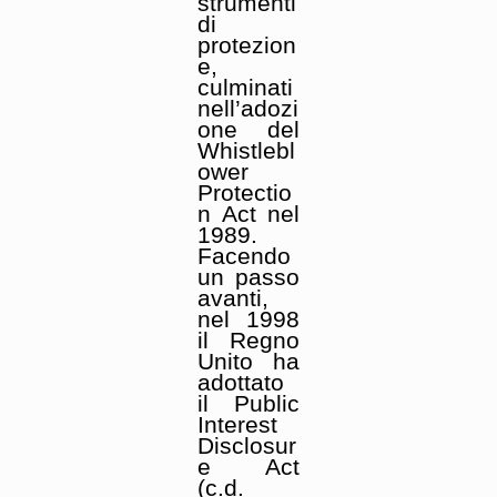
strumenti
di
protezion
e,
culminati
nell’adozi
one del
Whistlebl
ower
Protectio
n Act nel
1989.
Facendo
un passo
avanti,
nel 1998
il Regno
Unito ha
adottato
il Public
Interest
Disclosur
e Act
(c.d.