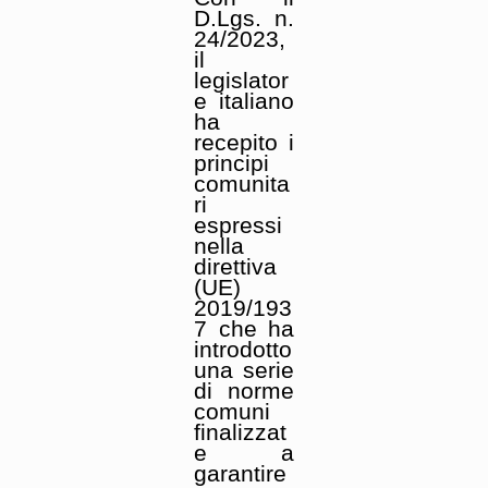
D.Lgs. n.
24/2023,
il
legislator
e italiano
ha
recepito i
principi
comunita
ri
espressi
nella
direttiva
(UE)
2019/193
7 che ha
introdotto
una serie
di norme
comuni
finalizzat
e a
garantire