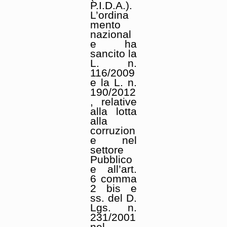
P.I.D.A.).
L’ordina
mento
nazional
e ha
sancito la
L. n.
116/2009
e la L. n.
190/2012
, relative
alla lotta
alla
corruzion
e nel
settore
Pubblico
e all’art.
6 comma
2 bis e
ss. del D.
Lgs. n.
231/2001
nel