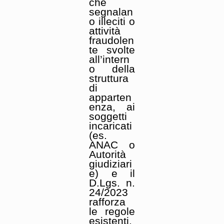
che
segnalan
o illeciti o
attività
fraudolen
te svolte
all’intern
o della
struttura
di
apparten
enza, ai
soggetti
incaricati
(es.
ANAC o
Autorità
giudiziari
e) e il
D.Lgs. n.
24/2023
rafforza
le regole
esistenti,