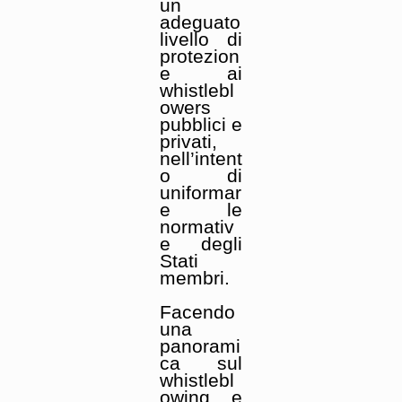
un
adeguato
livello di
protezion
e ai
whistlebl
owers
pubblici e
privati,
nell’intent
o di
uniformar
e le
normativ
e degli
Stati
membri.
Facendo
una
panorami
ca sul
whistlebl
owing e