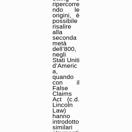
ripercorre
ndo le
origini, è
possibile
risalire
alla
seconda
metà
dell’800,
negli
Stati Uniti
d’Americ
a,
quando
con il
False
Claims
Act (c.d.
Lincoln
Law)
hanno
introdotto
similari