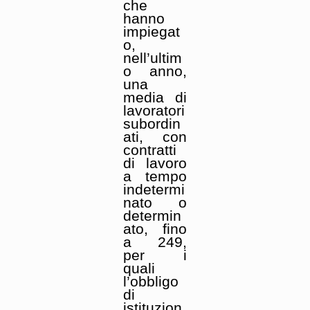
che
hanno
impiegat
o,
nell’ultim
o anno,
una
media di
lavoratori
subordin
ati, con
contratti
di lavoro
a tempo
indetermi
nato o
determin
ato, fino
a 249,
per i
quali
l’obbligo
di
istituzion